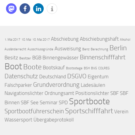
Abschiebung
Abschiebungshaft
1. Mai 2017
10. Mai
10. Mai 2017
Alkohol
Berlin
Ausweisung
Ausländerrecht
Ausschlussgründe
Benz
Berechnung
Binnenschifffahrt
Besitz
BGB
Binnengewässer
Besitzer
Boot
Boote
Bootskauf
Bootsstege
BSH
BVG
COLREG
Datenschutz
DSGVO
Deutschland
Eigentum
Grundverordnung
Falschparker
Ladesäulen
Navigationslichter
Ordnungsamt
Positionslichter
SBF
SBF
Sportboote
Binnen
SBF See
Seminar
SPD
Sportschifffahrt
Sportbootführerschein
Verein
Wassersport
Übergabeprotokoll