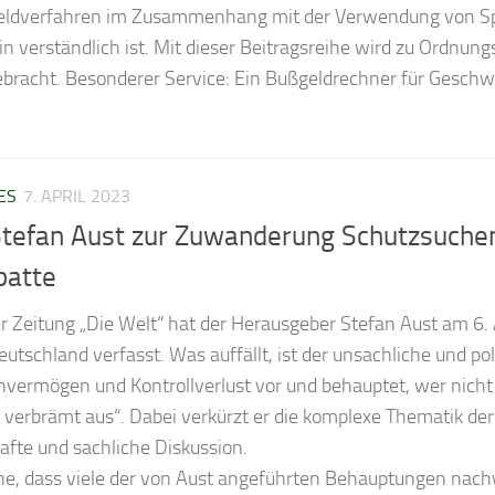
ldverfahren im Zusammenhang mit der Verwendung von Sport
ein verständlich ist. Mit dieser Beitragsreihe wird zu Ordnu
ebracht. Besonderer Service: Ein Bußgeldrechner für Gesch
ES
7. APRIL 2023
Stefan Aust zur Zuwanderung Schutzsuchend
batte
er Zeitung „Die Welt“ hat der Herausgeber Stefan Aust am 
schland verfasst. Was auffällt, ist der unsachliche und pole
vermögen und Kontrollverlust vor und behauptet, wer nicht s
verbrämt aus“. Dabei verkürzt er die komplexe Thematik de
afte und sachliche Diskussion.
he, dass viele der von Aust angeführten Behauptungen nachwei