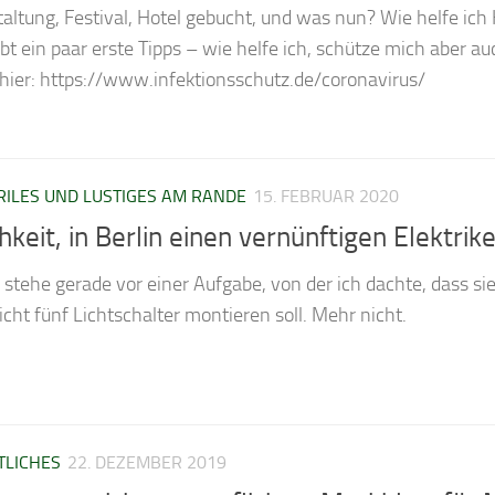
taltung, Festival, Hotel gebucht, und was nun? Wie helfe ic
t ein paar erste Tipps – wie helfe ich, schütze mich aber au
 hier: https://www.infektionsschutz.de/coronavirus/
RILES UND LUSTIGES AM RANDE
15. FEBRUAR 2020
eit, in Berlin einen vernünftigen Elektrike
ch stehe gerade vor einer Aufgabe, von der ich dachte, dass s
icht fünf Lichtschalter montieren soll. Mehr nicht.
TLICHES
22. DEZEMBER 2019