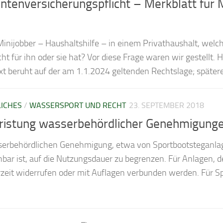
ten­versicherungs­pflicht – Merkblatt für M
Minijobber – Haushaltshilfe – in einem Privathaushalt, welc
t für ihn oder sie hat? Vor diese Frage waren wir gestellt. 
ext beruht auf der am 1.1.2024 geltenden Rechtslage; spätere
ICHES
/
WASSERSPORT UND RECHT
23. SEPTEMBER 2018
ristung wasserbehördlicher Genehmigunge
sserbehördlichen Genehmigung, etwa von Sportbootsteganlage
ar ist, auf die Nutzungsdauer zu begrenzen. Für Anlagen, d
eit widerrufen oder mit Auflagen verbunden werden. Für Sp