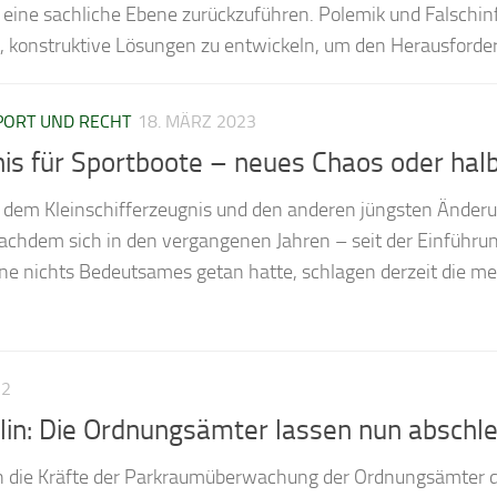
eine sachliche Ebene zurückzuführen. Polemik und Falschi
i, konstruktive Lösungen zu entwickeln, um den Herausforde
ORT UND RECHT
18. MÄRZ 2023
nis für Sportboote – neues Chaos oder halb
er dem Kleinschifferzeugnis und den anderen jüngsten Ände
chdem sich in den vergangenen Jahren – seit der Einführun
ine nichts Bedeutsames getan hatte, schlagen derzeit die
22
rlin: Die Ordnungsämter lassen nun abschl
ch die Kräfte der Parkraumüberwachung der Ordnungsämter d