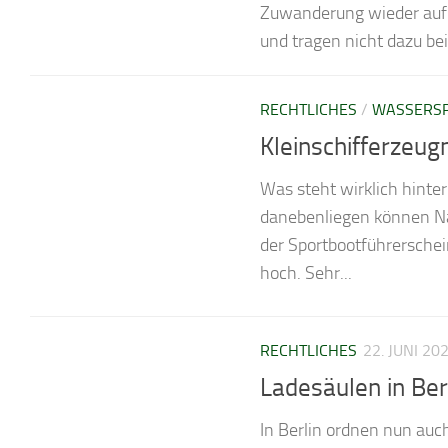
Zuwanderung wieder auf 
und tragen nicht dazu be
RECHTLICHES
/
WASSERSP
Kleinschifferzeug
Was steht wirklich hint
danebenliegen können Na
der Sportbootführersche
hoch. Sehr...
RECHTLICHES
22. JUNI 20
Ladesäulen in Be
In Berlin ordnen nun au