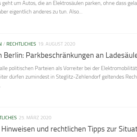
s geht um Autos, die an Elektrosäulen parken, ohne dass gela
ber eigentlich anderes zu tun. Also...
N
/
RECHTLICHES
19. AUGUST 2020
in Berlin: Parkbeschränkungen an Ladesäu
t alle politischen Parteien als Vorreiter bei der Elektromobilit
ter dürfen zumindest in Steglitz-Zehlendorf geltendes Recht
.
TLICHES
25. MÄRZ 2020
 Hinweisen und rechtlichen Tipps zur Situa