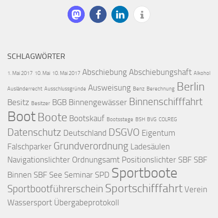
SCHLAGWÖRTER
Abschiebung
Abschiebungshaft
1. Mai 2017
10. Mai
10. Mai 2017
Alkohol
Berlin
Ausweisung
Ausländerrecht
Ausschlussgründe
Benz
Berechnung
Binnenschifffahrt
Besitz
BGB
Binnengewässer
Besitzer
Boot
Boote
Bootskauf
Bootsstege
BSH
BVG
COLREG
Datenschutz
DSGVO
Deutschland
Eigentum
Grundverordnung
Falschparker
Ladesäulen
Navigationslichter
Ordnungsamt
Positionslichter
SBF
SBF
Sportboote
Binnen
SBF See
Seminar
SPD
Sportschifffahrt
Sportbootführerschein
Verein
Wassersport
Übergabeprotokoll