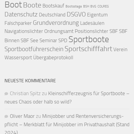
Boot
Boote
Bootskauf
Bootsstege
BSH
BVG
COLREG
Datenschutz
DSGVO
Deutschland
Eigentum
Grundverordnung
Falschparker
Ladesäulen
Navigationslichter
Ordnungsamt
Positionslichter
SBF
SBF
Sportboote
Binnen
SBF See
Seminar
SPD
Sportschifffahrt
Sportbootführerschein
Verein
Wassersport
Übergabeprotokoll
NEUESTE KOMMENTARE
Christian Spitz
zu
Kleinschifferzeugnis für Sportboote –
neues Chaos oder halb so wild?
Oliver Maor
zu
Minijobber und Renten­versicherungs­
pflicht – Merkblatt für Mini­jobber im Privat­haushalt (Stand
2024)