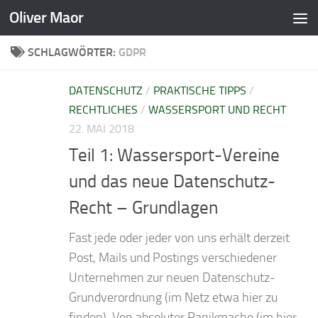
Oliver Maor
Zum Inhalt springen
SCHLAGWÖRTER:
GDPR
DATENSCHUTZ
/
PRAKTISCHE TIPPS
/
RECHTLICHES
/
WASSERSPORT UND RECHT
22. MAI 2018
Teil 1: Wassersport-Vereine
und das neue Datenschutz-
Recht – Grundlagen
Fast jede oder jeder von uns erhält derzeit
Post, Mails und Postings verschiedener
Unternehmen zur neuen Datenschutz-
Grundverordnung (im Netz etwa hier zu
finden). Von absoluter Panikmache (im hier