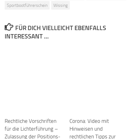
Sportbootführerschein
Wissing
FÜR DICH VIELLEICHT EBENFALLS
INTERESSANT …
Recht­liche Vor­schrif­ten
Corona: Video mit
für die Lich­ter­füh­rung –
Hinweisen und
Zu­las­sung der Posi­tions­
rechtlichen Tipps zur