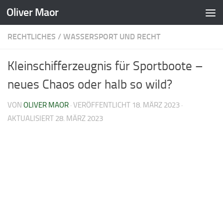
Oliver Maor
Zum Inhalt springen
RECHTLICHES
/
WASSERSPORT UND RECHT
Kleinschifferzeugnis für Sportboote –
neues Chaos oder halb so wild?
VON
OLIVER MAOR
· VERÖFFENTLICHT
18. MÄRZ 2023
·
AKTUALISIERT
28. MÄRZ 2023