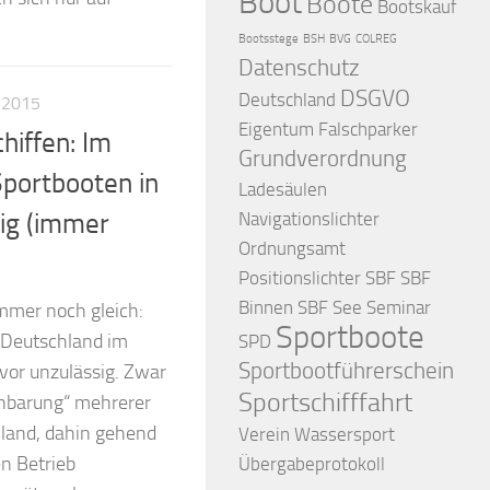
Boot
Boote
Bootskauf
Bootsstege
BSH
BVG
COLREG
Datenschutz
DSGVO
Deutschland
 2015
Eigentum
Falschparker
hiffen: Im
Grundverordnung
Sport­booten in
Ladesäulen
Navigationslichter
sig (immer
Ordnungsamt
Positionslichter
SBF
SBF
Binnen
SBF See
Seminar
immer noch gleich:
Sportboote
n Deutschland im
SPD
Sportbootführerschein
 vor unzulässig. Zwar
Sportschifffahrt
inbarung“ mehrerer
hland, dahin gehend
Verein
Wassersport
en Betrieb
Übergabeprotokoll