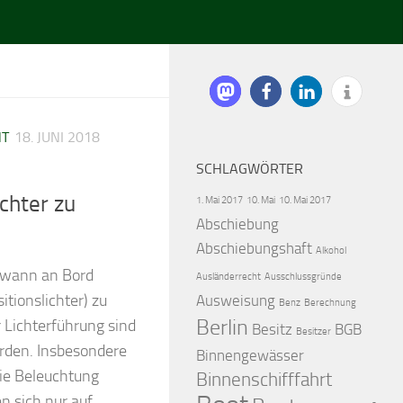
HT
18. JUNI 2018
SCHLAGWÖRTER
ichter zu
1. Mai 2017
10. Mai
10. Mai 2017
Abschiebung
Abschiebungshaft
Alkohol
d wann an Bord
Ausländerrecht
Ausschlussgründe
itionslichter) zu
Ausweisung
Benz
Berechnung
Berlin
 Lichterführung sind
Besitz
BGB
Besitzer
orden. Insbesondere
Binnengewässer
die Beleuchtung
Binnenschifffahrt
n sich nur auf