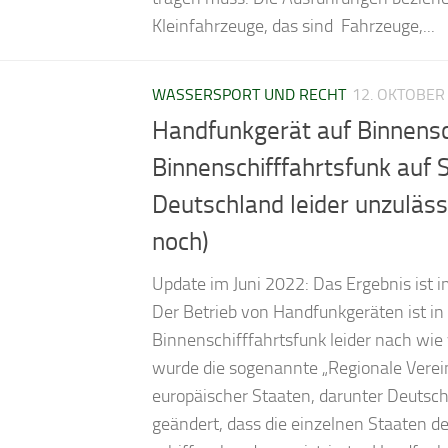
Kleinfahrzeuge, das sind Fahrzeuge,...
WASSERSPORT UND RECHT
12. OKTOBER
Hand­funk­gerät auf Binnen­sc
Binnen­schiff­fahrts­funk auf 
Deutschland leider unzu­läs
noch)
Update im Juni 2022: Das Ergebnis ist 
Der Betrieb von Handfunkgeräten ist i
Binnenschifffahrtsfunk leider nach wie
wurde die sogenannte „Regionale Vere
europäischer Staaten, darunter Deutsc
geändert, dass die einzelnen Staaten d