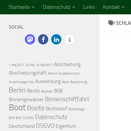
Startseite
Datenschutz
Links
Kontakt
SCHL
SOCIAL
Abschiebung
1. Mai 2017
10. Mai
10. Mai 2017
Abschiebungshaft
Alkohol
Ausländerrecht
Ausweisung
Ausschlussgründe
Benz
Berechnung
Berlin
Besitz
BGB
Besitzer
Binnenschifffahrt
Binnengewässer
Boot
Boote
Bootskauf
Bootsstege
Datenschutz
BSH
BVG
COLREG
DSGVO
Deutschland
Eigentum