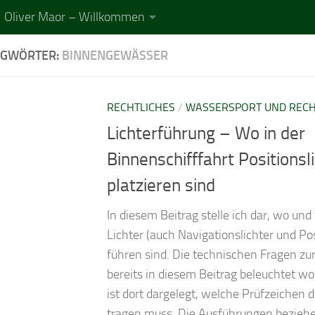
Oliver Maor – Willkommen
AGWÖRTER:
BINNENGEWÄSSER
RECHTLICHES
/
WASSERSPORT UND REC
Lichterführung – Wo in der
Binnenschifffahrt Positionsl
platzieren sind
In diesem Beitrag stelle ich dar, wo un
Lichter (auch Navigationslichter und Pos
führen sind. Die technischen Fragen zur
bereits in diesem Beitrag beleuchtet w
ist dort dargelegt, welche Prüfzeichen 
tragen muss. Die Ausführungen beziehe