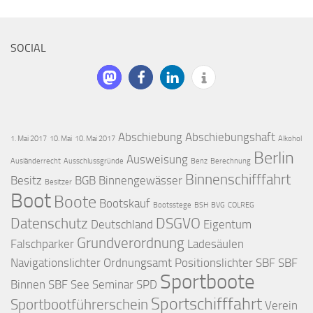
SOCIAL
Abschiebung
Abschiebungshaft
1. Mai 2017
10. Mai
10. Mai 2017
Alkohol
Berlin
Ausweisung
Ausländerrecht
Ausschlussgründe
Benz
Berechnung
Binnenschifffahrt
Besitz
BGB
Binnengewässer
Besitzer
Boot
Boote
Bootskauf
Bootsstege
BSH
BVG
COLREG
Datenschutz
DSGVO
Deutschland
Eigentum
Grundverordnung
Falschparker
Ladesäulen
Navigationslichter
Ordnungsamt
Positionslichter
SBF
SBF
Sportboote
Binnen
SBF See
Seminar
SPD
Sportschifffahrt
Sportbootführerschein
Verein