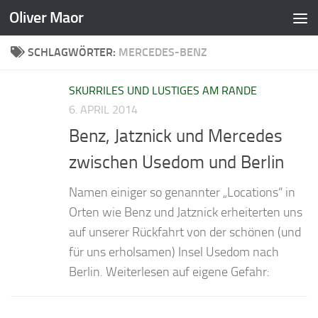
Oliver Maor
Zum Inhalt springen
SCHLAGWÖRTER:
MERCEDES-BENZ
SKURRILES UND LUSTIGES AM RANDE
6. APRIL 2014
Benz, Jatznick und Mercedes
zwischen Usedom und Berlin
Namen einiger so genannter „Locations“ in
Orten wie Benz und Jatznick erheiterten uns
auf unserer Rückfahrt von der schönen (und
für uns erholsamen) Insel Usedom nach
Berlin. Weiterlesen auf eigene Gefahr: