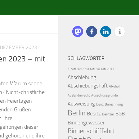
. DEZEMBER 2023
en 2023 – mit
SCHLAGWÖRTER
1. Mai 2017
10. Mai
10. Mai 2017
Abschiebung
chten Warum sende
Abschiebungshaft
Alkohol
? Nicht-christliche
Ausländerrecht
Ausschlussgründe
en Feiertagen
Ausweisung
Benz
Berechnung
nenden Grüßen
Berlin
Besitz
BGB
Besitzer
: Ihre
Binnengewässer
gehörigen dieser
Binnenschifffahrt
d gehören und ihre