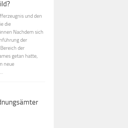
ild?
ifferzeugnis und den
e die
önnen Nachdem sich
inführung der
 Bereich der
ames getan hatte,
um neue
..
Ordnungsämter