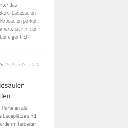
ter das
ektro-Ladesäulen
ektrosäulen parken,
merte sich in der
ber eigentlich
ES
19. AUGUST 2020
desäulen
rden
n Parteien als
ie Ladeplätze sind
hördenmitarbeiter