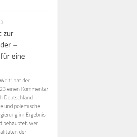
23
t zur
der –
für eine
Welt“ hat der
2023 einen Kommentar
h Deutschland
che und polemische
Regierung im Ergebnis
d behauptet, wer
alitäten der