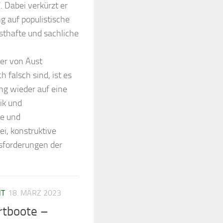
 Dabei verkürzt er
 auf populistische
sthafte und sachliche
der von Aust
falsch sind, ist es
ng wieder auf eine
ik und
te und
i, konstruktive
sforderungen der
HT
18. MÄRZ 2023
ortboote –