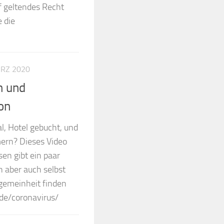
f geltendes Recht
e die
ÄRZ 2020
n und
ion
al, Hotel gebucht, und
ern? Dieses Video
en gibt ein paar
h aber auch selbst
lgemeinheit finden
.de/coronavirus/