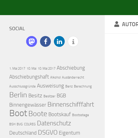
AUTO
SOCIAL
Abschiebung
1. Mai 2017
10. Mai
10. Mai 2017
Abschiebungshaft
Alkohol
Ausländerrecht
Ausweisung
Ausschlussgründe
Benz
Berechnung
Berlin
Besitz
BGB
Besitzer
Binnenschifffahrt
Binnengewässer
Boot
Boote
Bootskauf
Bootsstege
Datenschutz
BSH
BVG
COLREG
DSGVO
Deutschland
Eigentum