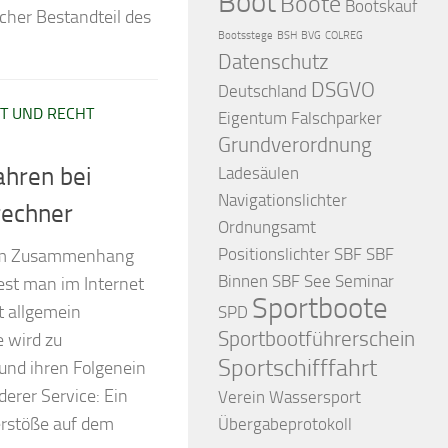
Boot
Boote
Bootskauf
cher Bestandteil des
Bootsstege
BSH
BVG
COLREG
Datenschutz
DSGVO
Deutschland
T UND RECHT
Eigentum
Falschparker
Grundverordnung
hren bei
Ladesäulen
Navigationslichter
rechner
Ordnungsamt
Positionslichter
SBF
SBF
 im Zusammenhang
Binnen
SBF See
Seminar
est man im Internet
Sportboote
ht allgemein
SPD
Sportbootführerschein
e wird zu
Sportschifffahrt
und ihren Folgenein
erer Service: Ein
Verein
Wassersport
erstöße auf dem
Übergabeprotokoll