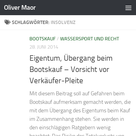
Oliver Maor
Zum Inhalt springen
SCHLAGWÖRTER:
INSOLVENZ
BOOTSKAUF
/
WASSERSPORT UND RECHT
28. JUNI 2014
Eigentum, Übergang beim
Bootskauf – Vorsicht vor
Verkäufer-Pleite
Mit diesem Beitrag soll auf Gefahren beim
Bootskauf aufmerksam gemacht werden, die
mit dem Übergang des Eigentums beim Kauf
im Zusammenhang stehen. Sie werden in
den einschlägigen Ratgebern wenig
beachtet: Das Risiko des Totalverlusts von