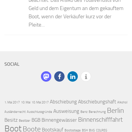
Geld und dem Eigentum an dem gekauftem
Boot, wenn der Verkäufer kurz vor der
Pleite...
SOCIAL
Abschiebung
Abschiebungshaft
1. Mai 2017
10. Mai
10. Mai 2017
Alkohol
Berlin
Ausweisung
Ausländerrecht
Ausschlussgründe
Benz
Berechnung
Binnenschifffahrt
Besitz
BGB
Binnengewässer
Besitzer
Boot
Boote
Bootskauf
Bootsstege
BSH
BVG
COLREG