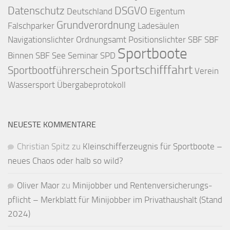
Datenschutz
DSGVO
Deutschland
Eigentum
Grundverordnung
Falschparker
Ladesäulen
Navigationslichter
Ordnungsamt
Positionslichter
SBF
SBF
Sportboote
Binnen
SBF See
Seminar
SPD
Sportschifffahrt
Sportbootführerschein
Verein
Wassersport
Übergabeprotokoll
NEUESTE KOMMENTARE
Christian Spitz
zu
Kleinschifferzeugnis für Sportboote –
neues Chaos oder halb so wild?
Oliver Maor
zu
Minijobber und Renten­versicherungs­
pflicht – Merkblatt für Mini­jobber im Privat­haushalt (Stand
2024)