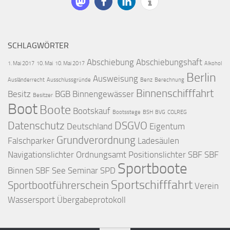
SCHLAGWÖRTER
Abschiebung
Abschiebungshaft
1. Mai 2017
10. Mai
10. Mai 2017
Alkohol
Berlin
Ausweisung
Ausländerrecht
Ausschlussgründe
Benz
Berechnung
Binnenschifffahrt
Besitz
BGB
Binnengewässer
Besitzer
Boot
Boote
Bootskauf
Bootsstege
BSH
BVG
COLREG
Datenschutz
DSGVO
Deutschland
Eigentum
Grundverordnung
Falschparker
Ladesäulen
Navigationslichter
Ordnungsamt
Positionslichter
SBF
SBF
Sportboote
Binnen
SBF See
Seminar
SPD
Sportschifffahrt
Sportbootführerschein
Verein
Wassersport
Übergabeprotokoll