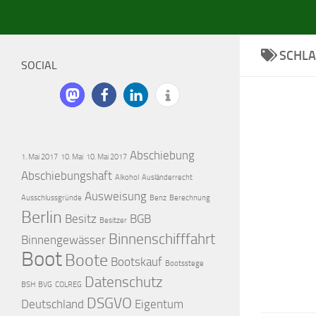
SCHL
SOCIAL
Abschiebung
1. Mai 2017
10. Mai
10. Mai 2017
Abschiebungshaft
Alkohol
Ausländerrecht
Ausweisung
Ausschlussgründe
Benz
Berechnung
Berlin
Besitz
BGB
Besitzer
Binnenschifffahrt
Binnengewässer
Boot
Boote
Bootskauf
Bootsstege
Datenschutz
BSH
BVG
COLREG
DSGVO
Deutschland
Eigentum