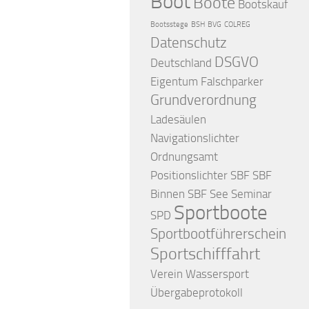
Boot
Boote
Bootskauf
Bootsstege
BSH
BVG
COLREG
Datenschutz
DSGVO
Deutschland
Eigentum
Falschparker
Grundverordnung
Ladesäulen
Navigationslichter
Ordnungsamt
Positionslichter
SBF
SBF
Binnen
SBF See
Seminar
Sportboote
SPD
Sportbootführerschein
Sportschifffahrt
Verein
Wassersport
Übergabeprotokoll