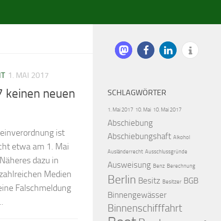
HT
1. MAI 2017
7 keinen neuen
SCHLAGWÖRTER
1. Mai 2017
10. Mai
10. Mai 2017
Abschiebung
einverordnung ist
Abschiebungshaft
Alkohol
icht etwa am 1. Mai
Ausländerrecht
Ausschlussgründe
 Näheres dazu in
Ausweisung
Benz
Berechnung
 zahlreichen Medien
Berlin
Besitz
BGB
Besitzer
eine Falschmeldung
Binnengewässer
.
Binnenschifffahrt