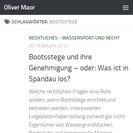
Oliver Maor
Zum Inhalt springen
SCHLAGWÖRTER:
BOOTSSTEGE
RECHTLICHES
/
WASSERSPORT UND RECHT
20. FEBRUAR 2017
Bootsstege und ihre
Genehmigung – oder: Was ist in
Spandau los?
Welche rechtlichen Fragen eine Rolle
spielen, wenn Bootsstege errichtet und
betrieben werden, interessierten
Liegeplatzinhaber bislang zumeist gar nicht.
Eigentümer von Wassergrundstücken,
Bootsclubs und kommerzielle Marinas