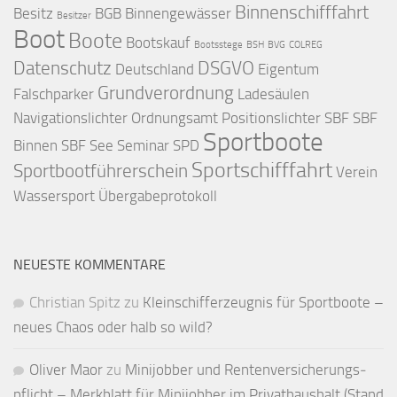
Binnenschifffahrt
Besitz
BGB
Binnengewässer
Besitzer
Boot
Boote
Bootskauf
Bootsstege
BSH
BVG
COLREG
Datenschutz
DSGVO
Deutschland
Eigentum
Grundverordnung
Falschparker
Ladesäulen
Navigationslichter
Ordnungsamt
Positionslichter
SBF
SBF
Sportboote
Binnen
SBF See
Seminar
SPD
Sportschifffahrt
Sportbootführerschein
Verein
Wassersport
Übergabeprotokoll
NEUESTE KOMMENTARE
Christian Spitz
zu
Kleinschifferzeugnis für Sportboote –
neues Chaos oder halb so wild?
Oliver Maor
zu
Minijobber und Renten­versicherungs­
pflicht – Merkblatt für Mini­jobber im Privat­haushalt (Stand