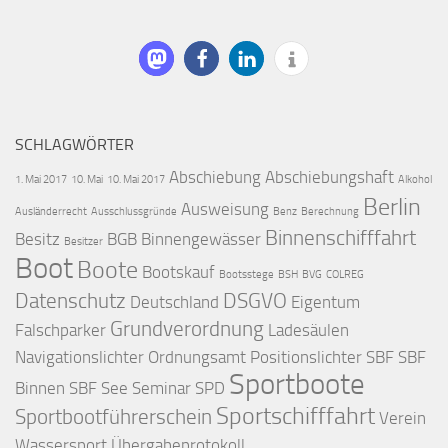
SCHLAGWÖRTER
Abschiebung
Abschiebungshaft
1. Mai 2017
10. Mai
10. Mai 2017
Alkohol
Berlin
Ausweisung
Ausländerrecht
Ausschlussgründe
Benz
Berechnung
Binnenschifffahrt
Besitz
BGB
Binnengewässer
Besitzer
Boot
Boote
Bootskauf
Bootsstege
BSH
BVG
COLREG
Datenschutz
DSGVO
Deutschland
Eigentum
Grundverordnung
Falschparker
Ladesäulen
Navigationslichter
Ordnungsamt
Positionslichter
SBF
SBF
Sportboote
Binnen
SBF See
Seminar
SPD
Sportschifffahrt
Sportbootführerschein
Verein
Wassersport
Übergabeprotokoll