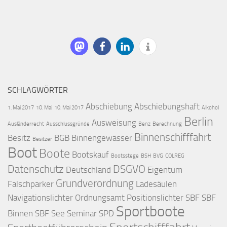
SCHLAGWÖRTER
Abschiebung
Abschiebungshaft
1. Mai 2017
10. Mai
10. Mai 2017
Alkohol
Berlin
Ausweisung
Ausländerrecht
Ausschlussgründe
Benz
Berechnung
Binnenschifffahrt
Besitz
BGB
Binnengewässer
Besitzer
Boot
Boote
Bootskauf
Bootsstege
BSH
BVG
COLREG
Datenschutz
DSGVO
Deutschland
Eigentum
Grundverordnung
Falschparker
Ladesäulen
Navigationslichter
Ordnungsamt
Positionslichter
SBF
SBF
Sportboote
Binnen
SBF See
Seminar
SPD