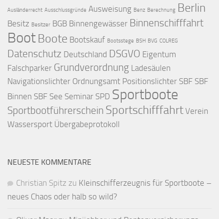
Berlin
Ausweisung
Ausländerrecht
Ausschlussgründe
Benz
Berechnung
Binnenschifffahrt
Besitz
BGB
Binnengewässer
Besitzer
Boot
Boote
Bootskauf
Bootsstege
BSH
BVG
COLREG
Datenschutz
DSGVO
Deutschland
Eigentum
Grundverordnung
Falschparker
Ladesäulen
Navigationslichter
Ordnungsamt
Positionslichter
SBF
SBF
Sportboote
Binnen
SBF See
Seminar
SPD
Sportschifffahrt
Sportbootführerschein
Verein
Wassersport
Übergabeprotokoll
NEUESTE KOMMENTARE
Christian Spitz
zu
Kleinschifferzeugnis für Sportboote –
neues Chaos oder halb so wild?