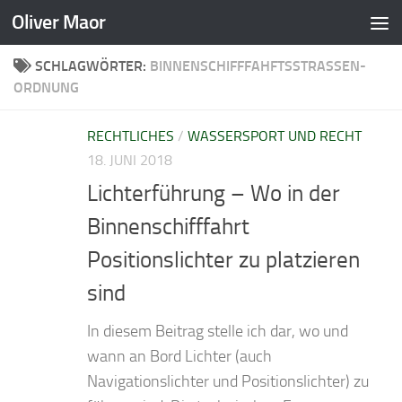
Oliver Maor
Zum Inhalt springen
SCHLAGWÖRTER:
BINNENSCHIFFFAHFTSSTRASSEN-O
RDNUNG
RECHTLICHES
/
WASSERSPORT UND RECHT
18. JUNI 2018
Lichterführung – Wo in der
Binnenschifffahrt
Positionslichter zu platzieren
sind
In diesem Beitrag stelle ich dar, wo und
wann an Bord Lichter (auch
Navigationslichter und Positionslichter) zu