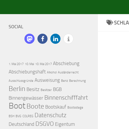
SCHL
SOCIAL
Abschiebung
1. Mai 2017
10. Mai
10. Mai 2017
Abschiebungshaft
Alkohol
Ausländerrecht
Ausweisung
Ausschlussgründe
Benz
Berechnung
Berlin
Besitz
BGB
Besitzer
Binnenschifffahrt
Binnengewässer
Boot
Boote
Bootskauf
Bootsstege
Datenschutz
BSH
BVG
COLREG
DSGVO
Deutschland
Eigentum