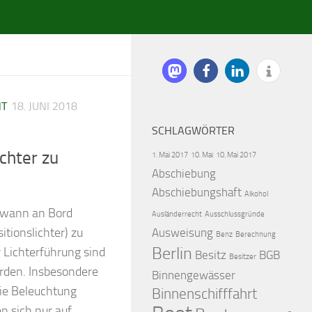
HT
18. JUNI 2018
SCHLAGWÖRTER
ichter zu
1. Mai 2017
10. Mai
10. Mai 2017
Abschiebung
Abschiebungshaft
Alkohol
d wann an Bord
Ausländerrecht
Ausschlussgründe
itionslichter) zu
Ausweisung
Benz
Berechnung
Berlin
 Lichterführung sind
Besitz
BGB
Besitzer
orden. Insbesondere
Binnengewässer
die Beleuchtung
Binnenschifffahrt
n sich nur auf