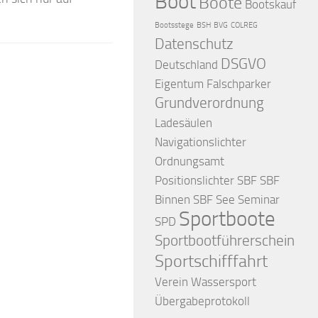
Boot
Boote
Bootskauf
Bootsstege
BSH
BVG
COLREG
Datenschutz
DSGVO
Deutschland
Eigentum
Falschparker
Grundverordnung
Ladesäulen
Navigationslichter
Ordnungsamt
Positionslichter
SBF
SBF
Binnen
SBF See
Seminar
Sportboote
SPD
Sportbootführerschein
Sportschifffahrt
Verein
Wassersport
Übergabeprotokoll