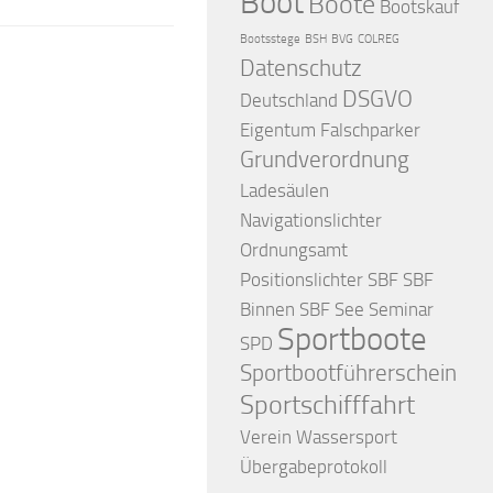
Boot
Boote
Bootskauf
Bootsstege
BSH
BVG
COLREG
Datenschutz
DSGVO
Deutschland
Eigentum
Falschparker
Grundverordnung
Ladesäulen
Navigationslichter
Ordnungsamt
Positionslichter
SBF
SBF
Binnen
SBF See
Seminar
Sportboote
SPD
Sportbootführerschein
Sportschifffahrt
Verein
Wassersport
Übergabeprotokoll