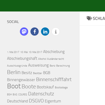
SCHL
SOCIAL
Abschiebung
1. Mai 2017
10. Mai
10. Mai 2017
Abschiebungshaft
Alkohol
Ausländerrecht
Ausweisung
Ausschlussgründe
Benz
Berechnung
Berlin
Besitz
BGB
Besitzer
Binnenschifffahrt
Binnengewässer
Boot
Boote
Bootskauf
Bootsstege
Datenschutz
BSH
BVG
COLREG
DSGVO
Deutschland
Eigentum