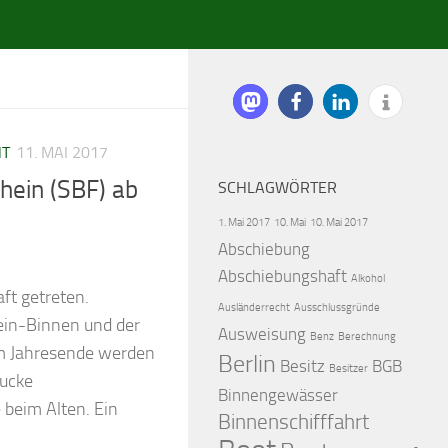
HT
11. MAI 2017
chein (SBF) ab
SCHLAGWÖRTER
1. Mai 2017
10. Mai
10. Mai 2017
Abschiebung
Abschiebungshaft
Alkohol
ft getreten.
Ausländerrecht
Ausschlussgründe
hein-Binnen und der
Ausweisung
Benz
Berechnung
um Jahresende werden
Berlin
Besitz
BGB
Besitzer
rucke
Binnengewässer
 beim Alten. Ein
Binnenschifffahrt