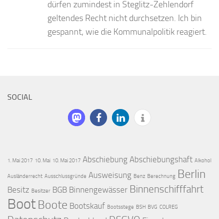
dürfen zumindest in Steglitz-Zehlendorf
geltendes Recht nicht durchsetzen. Ich bin
gespannt, wie die Kommunalpolitik reagiert.
SOCIAL
Abschiebung
Abschiebungshaft
1. Mai 2017
10. Mai
10. Mai 2017
Alkohol
Berlin
Ausweisung
Ausländerrecht
Ausschlussgründe
Benz
Berechnung
Binnenschifffahrt
Besitz
BGB
Binnengewässer
Besitzer
Boot
Boote
Bootskauf
Bootsstege
BSH
BVG
COLREG