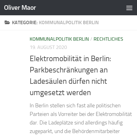
Oliver Maor
Zum Inhalt springen
KATEGORIE:
KOMMUNALPOLITIK BERLIN
KOMMUNALPOLITIK BERLIN
/
RECHTLICHES
19. AUGUST 2020
Elektromobilität in Berlin:
Parkbeschränkungen an
Ladesäulen dürfen nicht
umgesetzt werden
In Berlin stellen sich fast alle politischen
Parteien als Vorreiter bei der Elektromobilität
dar. Die Ladeplätze sind allerdings häufig
zugeparkt, und die Behördenmitarbeiter