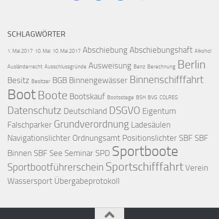
SCHLAGWÖRTER
Abschiebung
Abschiebungshaft
1. Mai 2017
10. Mai
10. Mai 2017
Alkohol
Berlin
Ausweisung
Ausländerrecht
Ausschlussgründe
Benz
Berechnung
Binnenschifffahrt
Besitz
BGB
Binnengewässer
Besitzer
Boot
Boote
Bootskauf
Bootsstege
BSH
BVG
COLREG
Datenschutz
DSGVO
Deutschland
Eigentum
Grundverordnung
Falschparker
Ladesäulen
Navigationslichter
Ordnungsamt
Positionslichter
SBF
SBF
Sportboote
Binnen
SBF See
Seminar
SPD
Sportschifffahrt
Sportbootführerschein
Verein
Wassersport
Übergabeprotokoll