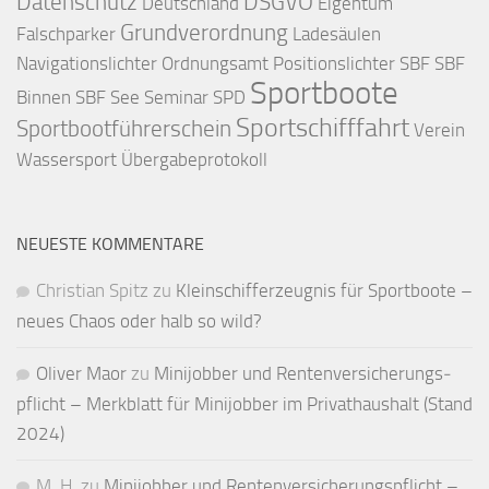
Datenschutz
DSGVO
Deutschland
Eigentum
Grundverordnung
Falschparker
Ladesäulen
Navigationslichter
Ordnungsamt
Positionslichter
SBF
SBF
Sportboote
Binnen
SBF See
Seminar
SPD
Sportschifffahrt
Sportbootführerschein
Verein
Wassersport
Übergabeprotokoll
NEUESTE KOMMENTARE
Christian Spitz
zu
Kleinschifferzeugnis für Sportboote –
neues Chaos oder halb so wild?
Oliver Maor
zu
Minijobber und Renten­versicherungs­
pflicht – Merkblatt für Mini­jobber im Privat­haushalt (Stand
2024)
M. H.
zu
Minijobber und Renten­versicherungs­pflicht –