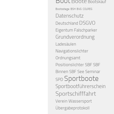
Boot
Boote
Bootskauf
Bootsstege
BSH
BVG
COLREG
Datenschutz
DSGVO
Deutschland
Eigentum
Falschparker
Grundverordnung
Ladesäulen
Navigationslichter
Ordnungsamt
Positionslichter
SBF
SBF
Binnen
SBF See
Seminar
Sportboote
SPD
Sportbootführerschein
Sportschifffahrt
Verein
Wassersport
Übergabeprotokoll