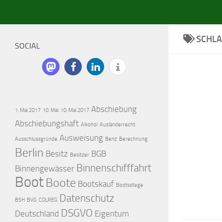
SCHL
SOCIAL
Abschiebung
1. Mai 2017
10. Mai
10. Mai 2017
Abschiebungshaft
Alkohol
Ausländerrecht
Ausweisung
Ausschlussgründe
Benz
Berechnung
Berlin
Besitz
BGB
Besitzer
Binnenschifffahrt
Binnengewässer
Boot
Boote
Bootskauf
Bootsstege
Datenschutz
BSH
BVG
COLREG
DSGVO
Deutschland
Eigentum