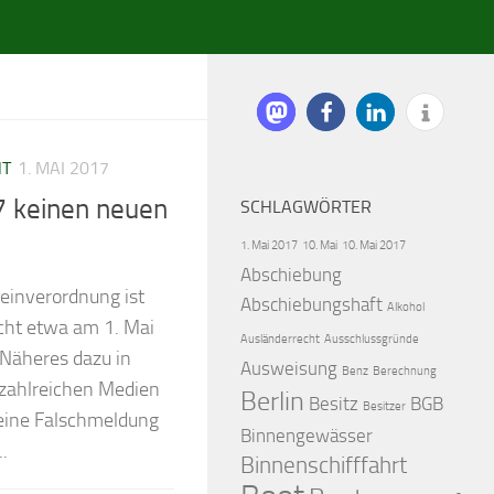
HT
1. MAI 2017
7 keinen neuen
SCHLAGWÖRTER
1. Mai 2017
10. Mai
10. Mai 2017
Abschiebung
einverordnung ist
Abschiebungshaft
Alkohol
icht etwa am 1. Mai
Ausländerrecht
Ausschlussgründe
 Näheres dazu in
Ausweisung
Benz
Berechnung
 zahlreichen Medien
Berlin
Besitz
BGB
Besitzer
eine Falschmeldung
Binnengewässer
.
Binnenschifffahrt