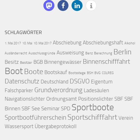
SCHLAGWÖRTER
Abschiebung
Abschiebungshaft
1. Mai 2017
10. Mai
10. Mai 2017
Alkohol
Berlin
Ausweisung
Ausländerrecht
Ausschlussgründe
Benz
Berechnung
Binnenschifffahrt
Besitz
BGB
Binnengewässer
Besitzer
Boot
Boote
Bootskauf
Bootsstege
BSH
BVG
COLREG
Datenschutz
DSGVO
Deutschland
Eigentum
Grundverordnung
Falschparker
Ladesäulen
Navigationslichter
Ordnungsamt
Positionslichter
SBF
SBF
Sportboote
Binnen
SBF See
Seminar
SPD
Sportschifffahrt
Sportbootführerschein
Verein
Wassersport
Übergabeprotokoll