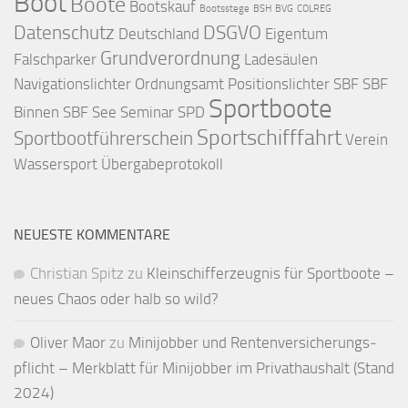
Boot
Boote
Bootskauf
Bootsstege
BSH
BVG
COLREG
Datenschutz
DSGVO
Deutschland
Eigentum
Grundverordnung
Falschparker
Ladesäulen
Navigationslichter
Ordnungsamt
Positionslichter
SBF
SBF
Sportboote
Binnen
SBF See
Seminar
SPD
Sportschifffahrt
Sportbootführerschein
Verein
Wassersport
Übergabeprotokoll
NEUESTE KOMMENTARE
Christian Spitz
zu
Kleinschifferzeugnis für Sportboote –
neues Chaos oder halb so wild?
Oliver Maor
zu
Minijobber und Renten­versicherungs­
pflicht – Merkblatt für Mini­jobber im Privat­haushalt (Stand
2024)