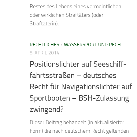
Restes des Lebens eines vermeintlichen
oder wirklichen Straftäters (oder
Straftäterin).
RECHTLICHES
/
WASSERSPORT UND RECHT
8. APRIL 2014
Positions­lichter auf See­schiff­
fahrts­straßen – deutsches
Recht für Navi­gations­lichter auf
Sport­booten – BSH-Zulas­sung
zwin­gend?
Dieser Beitrag behandelt (in aktualisierter
Form) die nach deutschem Recht geltenden