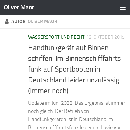
Oliver Maor
Zum Inhalt springen
AUTOR:
OLIVER MAOR
WASSERSPORT UND RECHT
12. OKTOBER 2015
Hand­funk­gerät auf Binnen­
schiffen: Im Binnen­schiff­fahrts­
funk auf Sport­booten in
Deutschland leider unzu­lässig
(immer noch)
Update im Juni 2022: Das Ergebnis ist immer
noch gleich: Der Betrieb von
Handfunkgeräten ist in Deutschland im
Binnenschifffahrtsfunk leider nach wie vor